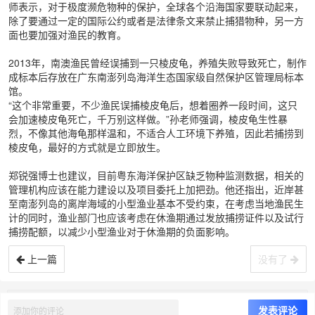
师表示，对于极度濒危物种的保护，全球各个沿海国家要联动起来，
除了要通过一定的国际公约或者是法律条文来禁止捕猎物种，另一方
面也要加强对渔民的教育。
2013年，南澳渔民曾经误捕到一只棱皮龟，养殖失败导致死亡，制作
成标本后存放在广东南澎列岛海洋生态国家级自然保护区管理局标本
馆。
“这个非常重要，不少渔民误捕棱皮龟后，想着圈养一段时间，这只
会加速棱皮龟死亡，千万别这样做。”孙老师强调，棱皮龟生性暴
烈，不像其他海龟那样温和，不适合人工环境下养殖，因此若捕捞到
棱皮龟，最好的方式就是立即放生。
郑锐强博士也建议，目前粤东海洋保护区缺乏物种监测数据，相关的
管理机构应该在能力建设以及项目委托上加把劲。他还指出，近岸甚
至南澎列岛的离岸海域的小型渔业基本不受约束，在考虑当地渔民生
计的同时，渔业部门也应该考虑在休渔期通过发放捕捞证件以及试行
捕捞配额，以减少小型渔业对于休渔期的负面影响。
上一篇
没有了
© 汕头南澳岛
8.6