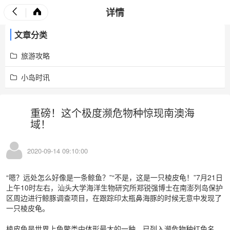
详情
文章分类
旅游攻略
小岛时讯
重磅！这个极度濒危物种惊现南澳海
域！
2020-09-14 09:10:00
“嗯？远处怎么好像是一条鲸鱼？”“不是，这是一只棱皮龟！”7月21日
上午10时左右，汕头大学海洋生物研究所郑锐强博士在南澎列岛保护
区周边进行鲸豚调查项目，在跟踪印太瓶鼻海豚的时候无意中发现了
一只棱皮龟。
棱皮龟是世界上龟鳖类中体形最大的一种，已列入濒危物种红色名