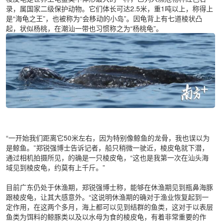
录，属国家二级保护动物。它们体长可达2.5米，重1吨以上，称得上
是“海龟之王”，也被称为“会移动的小岛”。因龟背上有七道棱状凸
起，状似杨桃，在潮汕一带也习惯称之为“杨桃龟”。
“一开始我们距离它50米左右，因为特别像鲸鱼的龙骨，我也误以为
是鲸鱼。”郑锐强博士告诉记者，船只稍微一驶近，棱皮龟就下潜，
通过相机拍摄所见，的确是一只棱皮龟，“这也是我第一次在汕头海
域见到棱皮龟，约莫有上千斤。”
目前广东仍处于休渔期，郑锐强博士称，能够在休渔期见到瓶鼻海豚
跟棱皮龟，让其大感意外。“这说明休渔期的确对于渔业恢复起到一
定作用，在这两个多月，海上都可以见到结群的鱼类，这对于以表层
鱼类为饵料的鲸豚类以及以水母为食的棱皮龟，有着非常重要的作