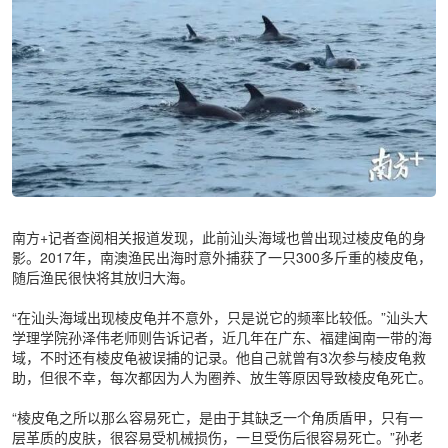
南方+记者查阅相关报道发现，此前汕头海域也曾出现过棱皮龟的身
影。2017年，南澳渔民出海时意外捕获了一只300多斤重的棱皮龟，
随后渔民很快将其放归大海。
“在汕头海域出现棱皮龟并不意外，只是说它的频率比较低。”汕头大
学理学院孙泽伟老师则告诉记者，近几年在广东、福建闽南一带的海
域，不时还有棱皮龟被误捕的记录。他自己就曾有3次参与棱皮龟救
助，但很不幸，每次都因为人为圈养、放生等原因导致棱皮龟死亡。
“棱皮龟之所以那么容易死亡，是由于其缺乏一个角质盾甲，只有一
层革质的皮肤，很容易受机械损伤，一旦受伤后很容易死亡。”孙老