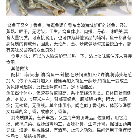
饶鱼干又名丁香鱼，海蜓鱼源自粤东南澳海域新鲜的饶鱼，经过
蒸熟、晒干，无污染，卫生。饶鱼体小、肉嫩、骨软、味鲜美,富
含大量钙质，可直接食用，也可作为其他食品的辅料。鱼干都含有
高优质的钾成分，因此，无论蒸、煮、炒或做汤时加些饶鱼干，都
有美味又营养的双重良效！
食用方法：可以放入微波炉里加热一下，沾上淡味酱油芥末直接
食用。
其他做法:
配料：:蒜头.葱.油.饶鱼干.辣椒.在炒锅里加入少许油,将蒜头与葱
加入（依个人喜好加入）辣椒再加入饶鱼干翻炒,待饶鱼干变成金
黄色即可起锅；此做法味道可口，是下酒佳品。
鱼虽然个体小，但营养价值很高，系小型经济鱼类。它体圆状而侧
扁，身长3．5厘米左右；背部青绿色，腹部银白色；眼大，吻圆
突；无棱鳞，无侧线。其个体虽小，闻之似丁香花味，体形似渔家
女耳垂的金丁香，故雅名丁香鱼。
其肉质鲜美，营养丰富，又是海产的调味品。佐餐时，用它泡
汤、或拌凉菜、或炒蛋等均宜，香味扑鼻，生津开胃。据祖国药典
记载：海蜒，味咸性温，有清热、止泻之功效。民间还用于治疗慢
性肠炎、肺结核等症。