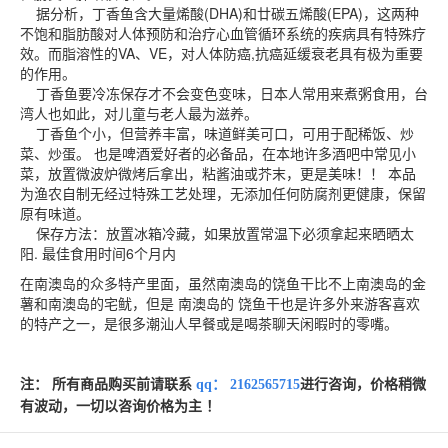
据分析，丁香鱼含大量烯酸(DHA)和廿碳五烯酸(EPA)，这两种
不饱和脂肪酸对人体预防和治疗心血管循环系统的疾病具有特殊疗
效。而脂溶性的VA、VE，对人体防癌,抗癌延缓衰老具有极为重要
的作用。
丁香鱼要冷冻保存才不会变色变味，日本人常用来煮粥食用，台
湾人也如此，对儿童与老人最为滋养。
丁香鱼个小，但营养丰富，味道鲜美可口，可用于配稀饭、炒
菜、炒蛋。 也是啤酒爱好者的必备品，在本地许多酒吧中常见小
菜，放置微波炉微烤后拿出，粘酱油或芥末，更是美味！！ 本品
为渔农自制无经过特殊工艺处理，无添加任何防腐剂更健康，保留
原有味道。
保存方法：放置冰箱冷藏，如果放置常温下必须拿起来晒晒太
阳. 最佳食用时间6个月内
在南澳岛的众多特产里面，虽然南澳岛的饶鱼干比不上南澳岛的金
薯和南澳岛的宅鱿，但是
南澳岛的
饶鱼干也是许多外来游客喜欢
的特产之一，是很多潮汕人早餐或是喝茶聊天闲暇时的零嘴。
注：
所有商品购买前请联系
qq：
2162565715
进行咨询，价格稍微
有波动，一切以咨询价格为主
！