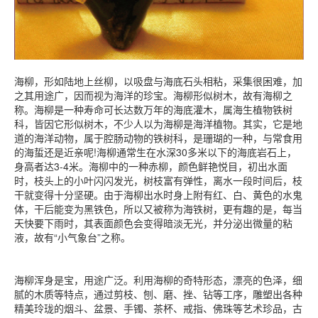
海柳，形如陆地上丝柳，以吸盘与海底石头相粘，采集很困难，加
之其用途广，因而视为海洋的珍宝。海柳形似树木，故有海柳之
称。海柳是一种寿命可长达数万年的海底灌木，属海生植物铁树
科，皆因它形似树木，不少人以为海柳是海洋植物。其实，它是地
道的海洋动物，属于腔肠动物的铁树科，是珊瑚的一种，与常食用
的海蜇还是近亲呢!海柳通常生在水深30多米以下的海底岩石上，
身高者达3-4米。海柳中的一种赤柳，颜色鲜艳悦目，初出水面
时，枝头上的小叶闪闪发光，树枝富有弹性，离水一段时间后，枝
干就变得十分坚硬。由于海柳出水时身上附有红、白、黄色的水鬼
体，干后能变为黑铁色，所以又被称为海铁树，更有趣的是，每当
天快要下雨时，其表面颜色会变得暗淡无光，并分泌出微量的粘
液，故有“小气象台”之称。
海柳浑身是宝，用途广泛。利用海柳的奇特形态，漂亮的色泽，细
腻的木质等特点，通过剪枝、刨、磨、挫、钻等工序，雕塑出各种
精美玲珑的烟斗、盆景、手镯、茶杯、戒指、佛珠等艺术珍品，古