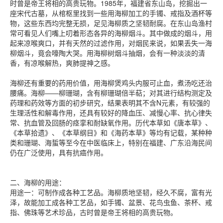
时曾是帝王将相的高贵玩物。1985年，福建省东山岛，挖掘出一
座宋代古墓，从棺枢里找到一些用海柳加工的手镯、戒指及酒杯等
物，这些东西均完整无损，足见海柳质之坚韧耐腐。在东山岛渔村
常可看见人们嘴上叨着形态各异的海柳烟斗。其中做成的烟斗，用
起来凉喉爽口，并有天然的过滤作用，对烟民来说，如果丢失一海
柳烟斗，竟会嚎陶大哭。用海柳树烟斗抽烟，会有一种淡淡的清
香，有凉喉解热，爽肺提神之感。
海柳还有重要的药用价值，用海柳煲鸡头内服可止血，煮汤吃还治
腰痛。海柳——柳珊瑚，含有柳珊瑚倍半萜；对其进行结构测定及
药理和药效等方面的初步研究，结果表明其不含N元素，有较强的
生理活性和解毒作用，还具有较好的降血压、减慢心率、抗心律失
常、抗血管及回肠的痉挛和耐缺氧作用。历代本草如《唐本草》、
《本草拾遗》、《本草纲目》和《海药本草》等均有记载，某种种
类和珊瑚、海蜇等至今在中医临床上，特别在福建、广东沿海民间
仍在广泛使用，具有抗癌作用。
二、海柳的用途：
用途一：可制作成各种工艺品。海柳质地坚韧，经久不腐，富有光
泽，故能加工成各种工艺品，如手镯、盆景、花鸟虫鱼、茶杯、戒
指、佛珠等艺术珍品，古时曾是帝王将相的高贵玩物。